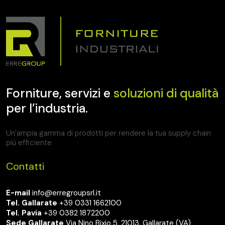
Forniture, servizi e
soluzioni di qualità
per l’industria.
Un’ampia gamma di prodotti per rendere la tua supply chain
più efficiente
Contatti
E-mail
info@erregroupsrl.it
Tel. Gallarate
+39 0331 1662100
Tel. Pavia
+39 0382 1872200
Sede Gallarate
Via Nino Bixio 5, 21013, Gallarate (VA)