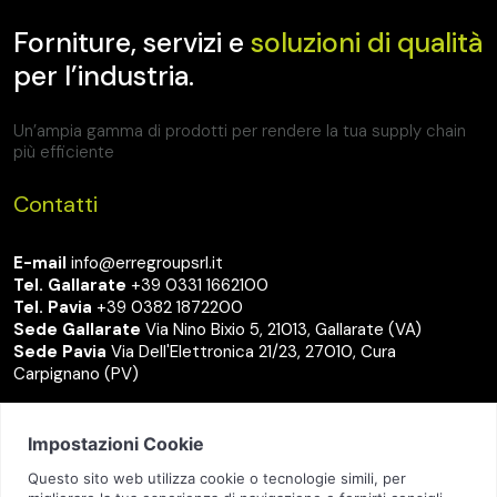
Forniture, servizi e
soluzioni di qualità
per l’industria.
Un’ampia gamma di prodotti per rendere la tua supply chain
più efficiente
Contatti
E-mail
info@erregroupsrl.it
Tel. Gallarate
+39 0331 1662100
Tel. Pavia
+39 0382 1872200
Sede Gallarate
Via Nino Bixio 5, 21013, Gallarate (VA)
Sede Pavia
Via Dell'Elettronica 21/23, 27010, Cura
Carpignano (PV)