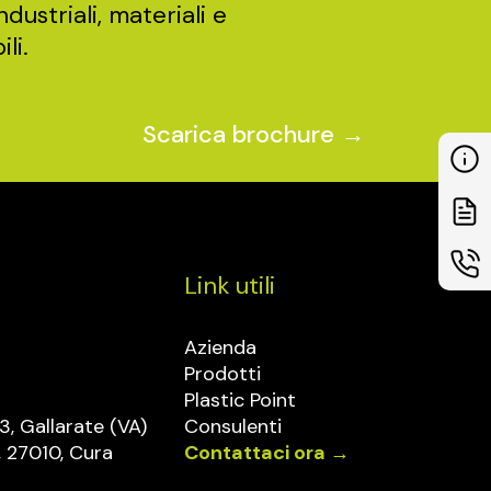
dustriali, materiali e
li.
Scarica brochure →
Link utili
Azienda
Prodotti
Plastic Point
13, Gallarate (VA)
Consulenti
, 27010, Cura
Contattaci ora →