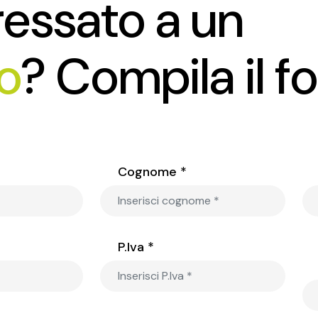
ressato a un
o
? Compila il f
Cognome *
P.Iva *