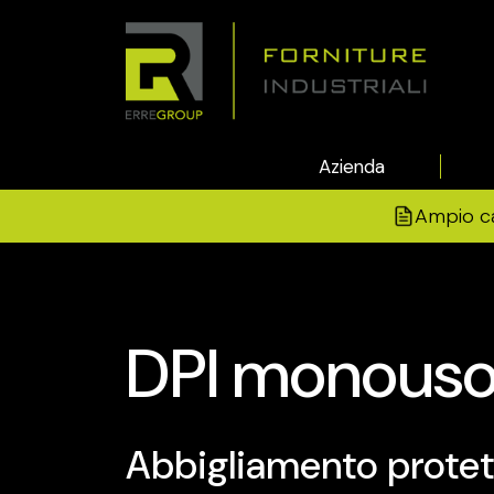
Azienda
Ampio c
DPI monous
Abbigliamento protet