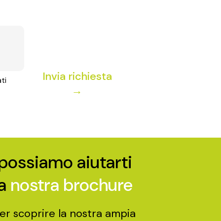
Invia richiesta
ti
→
possiamo aiutarti
la
nostra brochure
per scoprire la nostra ampia