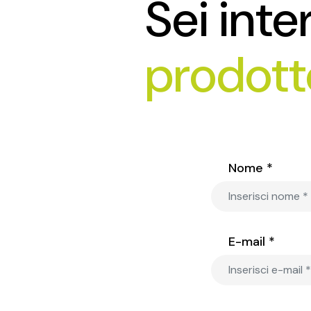
Sei inte
prodott
Nome *
E-mail *