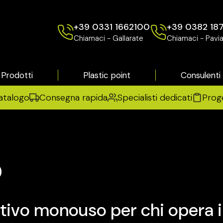
+39 0331 1662100
+39 0382 18
Chiamaci - Gallarate
Chiamaci - Pavi
Prodotti
Plastic point
Consulenti
atalogo
Consegna rapida
Specialisti dedicati
Prog
o
tivo monouso per chi opera 