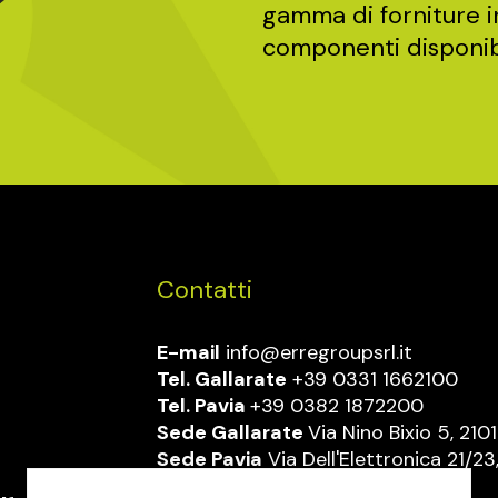
gamma di forniture in
componenti disponibi
Contatti
E-mail
info@erregroupsrl.it
Tel. Gallarate
+39 0331 1662100
Tel. Pavia
+39 0382 1872200
Sede Gallarate
Via Nino Bixio 5, 210
Sede Pavia
Via Dell'Elettronica 21/23
Carpignano (PV)