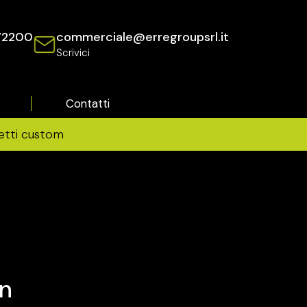
72200
commerciale@erregroupsrl.it
a
Scrivici
Contatti
etti custom
in