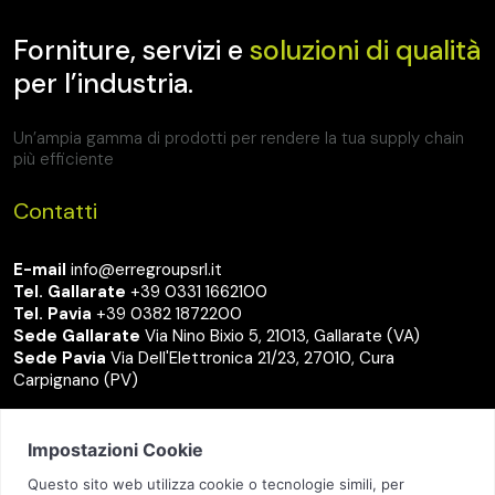
Forniture, servizi e
soluzioni di qualità
per l’industria.
Un’ampia gamma di prodotti per rendere la tua supply chain
più efficiente
Contatti
E-mail
info@erregroupsrl.it
Tel. Gallarate
+39 0331 1662100
Tel. Pavia
+39 0382 1872200
Sede Gallarate
Via Nino Bixio 5, 21013, Gallarate (VA)
Sede Pavia
Via Dell'Elettronica 21/23, 27010, Cura
Carpignano (PV)